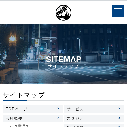
toggl
navig
SITEMAP
サイトマップ
サイトマップ
TOPページ
サービス
会社概要
スタジオ
企業理念